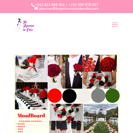
+243 823 888 002 | +243 999 978 007
planner@lesprincessesdecelia.com