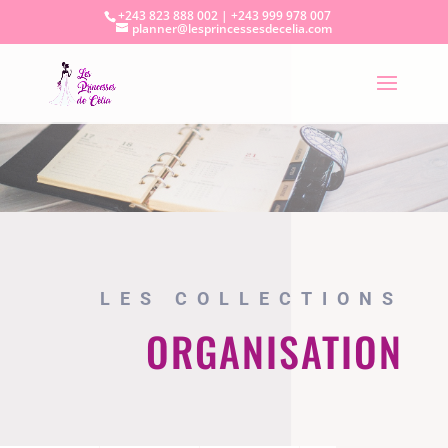
+243 823 888 002 | +243 999 978 007
planner@lesprincessesdecelia.com
LES COLLECTIONS
ORGANISATION