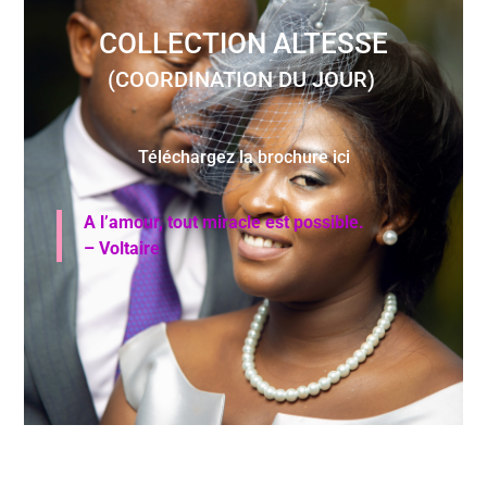
COLLECTION ALTESSE
(COORDINATION DU JOUR)
Téléchargez la brochure ici
A l’amour, tout miracle est possible.
– Voltair
e