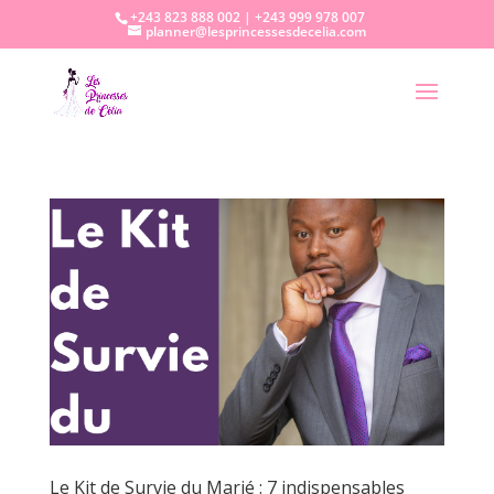
+243 823 888 002 | +243 999 978 007
planner@lesprincessesdecelia.com
Le Kit de Survie du Marié : 7 indispensables